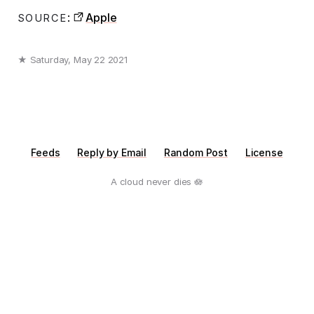
:
Apple
SOURCE
★ Saturday, May 22 2021
Feeds
Reply by Email
Random Post
License
A cloud never dies 🪷