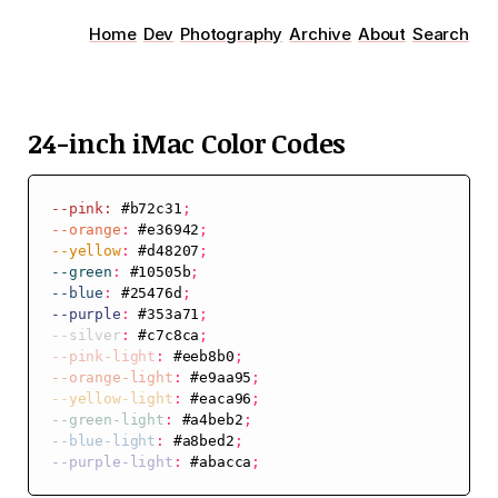
Home
Dev
Photography
Archive
About
Search
24-inch iMac Color Codes
--pink
:
 #b72c31
;
--orange
:
 #e36942
;
--yellow
:
 #d48207
;
--green
:
 #10505b
;
--blue
:
 #25476d
;
--purple
:
 #353a71
;
--silver
:
 #c7c8ca
;
--pink-light
:
 #eeb8b0
;
--orange-light
:
 #e9aa95
;
--yellow-light
:
 #eaca96
;
--green-light
:
 #a4beb2
;
--blue-light
:
 #a8bed2
;
--purple-light
:
 #abacca
;